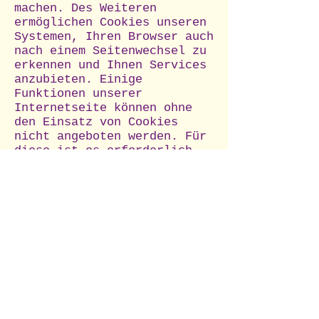
machen. Des Weiteren
ermöglichen Cookies unseren
Systemen, Ihren Browser auch
nach einem Seitenwechsel zu
erkennen und Ihnen Services
anzubieten. Einige
Funktionen unserer
Internetseite können ohne
den Einsatz von Cookies
nicht angeboten werden. Für
diese ist es erforderlich,
dass der Browser auch nach
einem Seitenwechsel
wiedererkannt wird.
Die Verarbeitung erfolgt auf
Grundlage des § 15 (3) TMG
sowie Art. 6 (1) lit. f
DSGVO aus dem berechtigten
Interesse an den oben
genannten Zwecken.
Die auf diese Weise von
Ihnen erhobenen Daten werden